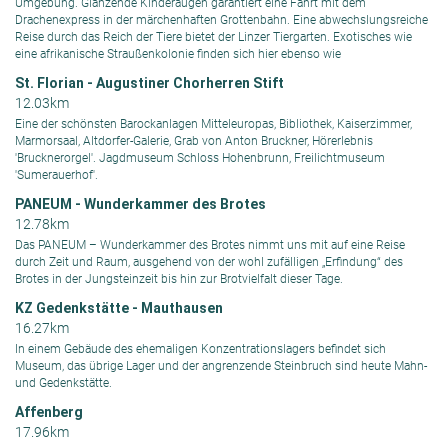
Umgebung. Glänzende Kinderaugen garantiert eine Fahrt mit dem
Drachenexpress in der märchenhaften Grottenbahn. Eine abwechslungsreiche
Reise durch das Reich der Tiere bietet der Linzer Tiergarten. Exotisches wie
eine afrikanische Straußenkolonie finden sich hier ebenso wie
St. Florian - Augustiner Chorherren Stift
12.03km
Eine der schönsten Barockanlagen Mitteleuropas, Bibliothek, Kaiserzimmer,
Marmorsaal, Altdorfer-Galerie, Grab von Anton Bruckner, Hörerlebnis
'Brucknerorgel'. Jagdmuseum Schloss Hohenbrunn, Freilichtmuseum
'Sumerauerhof'.
PANEUM - Wunderkammer des Brotes
12.78km
Das PANEUM – Wunderkammer des Brotes nimmt uns mit auf eine Reise
durch Zeit und Raum, ausgehend von der wohl zufälligen „Erfindung“ des
Brotes in der Jungsteinzeit bis hin zur Brotvielfalt dieser Tage.
KZ Gedenkstätte - Mauthausen
16.27km
In einem Gebäude des ehemaligen Konzentrationslagers befindet sich
Museum, das übrige Lager und der angrenzende Steinbruch sind heute Mahn-
und Gedenkstätte.
Affenberg
17.96km