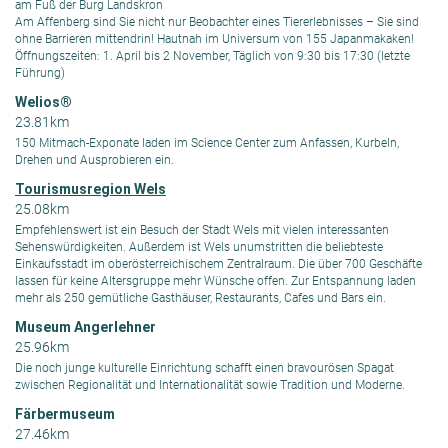
am Fuß der Burg Landskron
Am Affenberg sind Sie nicht nur Beobachter eines Tiererlebnisses – Sie sind
ohne Barrieren mittendrin! Hautnah im Universum von 155 Japanmakaken!
Öffnungszeiten: 1. April bis 2 November, Täglich von 9:30 bis 17:30 (letzte
Führung)
Welios®
23.81km
150 Mitmach-Exponate laden im Science Center zum Anfassen, Kurbeln,
Drehen und Ausprobieren ein.
Tourismusregion Wels
25.08km
Empfehlenswert ist ein Besuch der Stadt Wels mit vielen interessanten
Sehenswürdigkeiten. Außerdem ist Wels unumstritten die beliebteste
Einkaufsstadt im oberösterreichischem Zentralraum. Die über 700 Geschäfte
lassen für keine Altersgruppe mehr Wünsche offen. Zur Entspannung laden
mehr als 250 gemütliche Gasthäuser, Restaurants, Cafes und Bars ein.
Museum Angerlehner
25.96km
Die noch junge kulturelle Einrichtung schafft einen bravourösen Spagat
zwischen Regionalität und Internationalität sowie Tradition und Moderne.
Färbermuseum
27.46km