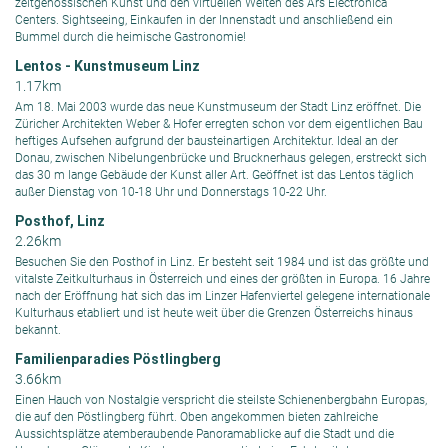
zeitgenössischen Kunst und den virtuellen Welten des Ars Electronica
Centers. Sightseeing, Einkaufen in der Innenstadt und anschließend ein
Bummel durch die heimische Gastronomie!
Lentos - Kunstmuseum Linz
1.17km
Am 18. Mai 2003 wurde das neue Kunstmuseum der Stadt Linz eröffnet. Die
Züricher Architekten Weber & Hofer erregten schon vor dem eigentlichen Bau
heftiges Aufsehen aufgrund der bausteinartigen Architektur. Ideal an der
Donau, zwischen Nibelungenbrücke und Brucknerhaus gelegen, erstreckt sich
das 30 m lange Gebäude der Kunst aller Art. Geöffnet ist das Lentos täglich
außer Dienstag von 10-18 Uhr und Donnerstags 10-22 Uhr.
Posthof, Linz
2.26km
Besuchen Sie den Posthof in Linz. Er besteht seit 1984 und ist das größte und
vitalste Zeitkulturhaus in Österreich und eines der größten in Europa. 16 Jahre
nach der Eröffnung hat sich das im Linzer Hafenviertel gelegene internationale
Kulturhaus etabliert und ist heute weit über die Grenzen Österreichs hinaus
bekannt.
Familienparadies Pöstlingberg
3.66km
Einen Hauch von Nostalgie verspricht die steilste Schienenbergbahn Europas,
die auf den Pöstlingberg führt. Oben angekommen bieten zahlreiche
Aussichtsplätze atemberaubende Panoramablicke auf die Stadt und die