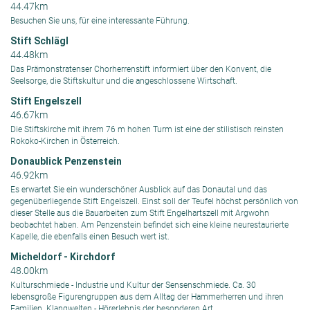
44.47km
Besuchen Sie uns, für eine interessante Führung.
Stift Schlägl
44.48km
Das Prämonstratenser Chorherrenstift informiert über den Konvent, die
Seelsorge, die Stiftskultur und die angeschlossene Wirtschaft.
Stift Engelszell
46.67km
Die Stiftskirche mit ihrem 76 m hohen Turm ist eine der stilistisch reinsten
Rokoko-Kirchen in Österreich.
Donaublick Penzenstein
46.92km
Es erwartet Sie ein wunderschöner Ausblick auf das Donautal und das
gegenüberliegende Stift Engelszell. Einst soll der Teufel höchst persönlich von
dieser Stelle aus die Bauarbeiten zum Stift Engelhartszell mit Argwohn
beobachtet haben. Am Penzenstein befindet sich eine kleine neurestaurierte
Kapelle, die ebenfalls einen Besuch wert ist.
Micheldorf - Kirchdorf
48.00km
Kulturschmiede - Industrie und Kultur der Sensenschmiede. Ca. 30
lebensgroße Figurengruppen aus dem Alltag der Hammerherren und ihren
Familien. Klangwelten - Hörerlebnis der besonderen Art.