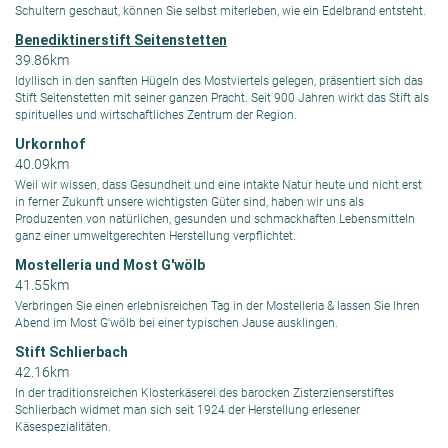
Schultern geschaut, können Sie selbst miterleben, wie ein Edelbrand entsteht.
Benediktinerstift Seitenstetten
39.86km
Idyllisch in den sanften Hügeln des Mostviertels gelegen, präsentiert sich das
Stift Seitenstetten mit seiner ganzen Pracht. Seit 900 Jahren wirkt das Stift als
spirituelles und wirtschaftliches Zentrum der Region.
Urkornhof
40.09km
Weil wir wissen, dass Gesundheit und eine intakte Natur heute und nicht erst
in ferner Zukunft unsere wichtigsten Güter sind, haben wir uns als
Produzenten von natürlichen, gesunden und schmackhaften Lebensmitteln
ganz einer umweltgerechten Herstellung verpflichtet.
Mostelleria und Most G'wölb
41.55km
Verbringen Sie einen erlebnisreichen Tag in der Mostelleria & lassen Sie Ihren
Abend im Most G'wölb bei einer typischen Jause ausklingen.
Stift Schlierbach
42.16km
In der traditionsreichen Klosterkäserei des barocken Zisterzienserstiftes
Schlierbach widmet man sich seit 1924 der Herstellung erlesener
Käsespezialitäten.