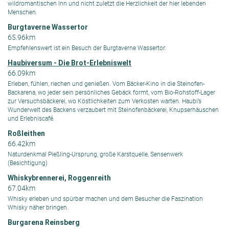
wildromantischen Inn und nicht zuletzt die Herzlichkeit der hier lebenden
Menschen.
Burgtaverne Wassertor
65.96km
Empfehlenswert ist ein Besuch der Burgtaverne Wassertor.
Haubiversum - Die Brot-Erlebniswelt
66.09km
Erleben, fühlen, riechen und genießen. Vom Bäcker-Kino in die Steinofen-
Backarena, wo jeder sein persönliches Gebäck formt, vom Bio-Rohstoff-Lager
zur Versuchsbäckerei, wo Köstlichkeiten zum Verkosten warten. Haubi’s
Wunderwelt des Backens verzaubert mit Steinofenbäckerei, Knupserhäuschen
und Erlebniscafé.
Roßleithen
66.42km
Naturdenkmal Pießling-Ursprung, große Karstquelle, Sensenwerk
(Besichtigung)
Whiskybrennerei, Roggenreith
67.04km
Whisky erleben und spürbar machen und dem Besucher die Faszination
Whisky näher bringen.
Burgarena Reinsberg