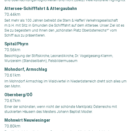
und Übernachtungsmöglichkeiten und nicht zuletzt viele kulturelle Highlights.
Attersee-Schifffahrt & Attergaubahn
70.44km
Seit mehr als 100 Jahren betreibt die Stern & Hafferl Verkehrsgesellschaft
m.b.H. mit Sitz in Gmunden die Schifffahrt auf dem Attersee. Unser Ziel ist es
Sie zu begeistern und Ihnen den „schönsten Platz Oberösterreichs*“ vom
Schiff aus zu präsentieren.
Spital/Phyrn
70.56km
Besichtigung der Stiftskirche, Leonardikirche,
Dr. Vogelgesang-Klamm,
Wurzeralm (Stand
seilbahn), Felsbildermuseum
Mohndorf, Armschlag
70.61km
Im Mohndorf Armschlag im Waldviertel in Niederösterreich dreht sich alles um
den Mohn.
Obernberg/OÖ
70.67km
Einer der schönsten, wenn nicht der schönste Marktplatz Österreichs mit
stuckierten Häusern des Meisters Johann Baptist Modler.
Mohnwirt Neuwiesinger
70.80km