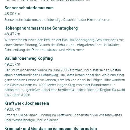
Sensenschmiedemuseum
48.00km
Sensenschmiedemuseum - lebendige Geschichte der Hammerherren
Höhenpanoramastrasse Sonntagberg
48.47km
Wir empfehlen Ihnen den Besuch der Basilika Sonntagberg (Wallfahrtsort) mit
einer Kirchenführung, Besuch des Schau- und Lehrgartens über Heilkräuter,
Fahrt entlang der Panoramastrasse und vieles mehr.
Baumkronenweg Kopfing
49.23km
Der Baumkronenweg wurde im Juni 2005 eröffnet und bietet seinen Gästen
einen abenteuerlichen Erlebnisweg. Die Gäste lernen dabei den Wald aus einer
ganz anderen Perspektive kennen, nämlich von oben! In luftiger Höhe wandern
die Gäste auf dem ca. 1000 Meter langen Steg von einer Baumkrone zur
nächsten und genießen dabei eine herrliche Aussicht über die Region Sauwald
bis zu den Alpen.
Kraftwerk Jochenstein
49.68km
Erfahren Sie bei einer Führung im Kraftwerk Jochenstein viel Wissenswertes
über Wasserenergie und Schleusen.
Kriminal- und Gendarmeriemuseum Scharnstein