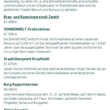
Hauzenberg. Zu sehen ist u.a. eine Schwarzbrennerhütte, eine komplette
Likörmanufaktur und ein Kräuter-Labor. Im Probierstüberl aber sind die
geistreichen Tropfen Bärwurz und Blutwurz zu genießen.
Brau- und Kuenringerstadt Zwettl
61.48km
SONNENWELT Großschönau
61.59km
Die SONNENWELT entführt Kinder und Erwachsene auf einen packenden
Parcours auf 2.000 m²: von den energieeffizienten Nomadenzelten vor 10.000
Jahren über die ausgeklügelten Techniken der alten Ägypter und Römer bis
hin zu High-Tech made in Österreich.
Graphitbergwerk Kropfmühl
61.67km
Lassen Sie sich entführen auf eine spannende Zeitreise. Folgen Sie den Spuren
der Kumpels und lernen Sie das harte Arbeitsleben eines Bergmannes
Untertage kennen.
Burg Rappottenstein
63.59km
Uneinnehmbare Festung aus dem 12. Jh. auf Granitfelsen, seit 1664 im Besitz
der Grafen Abensperg und Traun. Mit Arkaden, gotischen Gewölben,
Flügelaltar, Verlies und Burggarten.