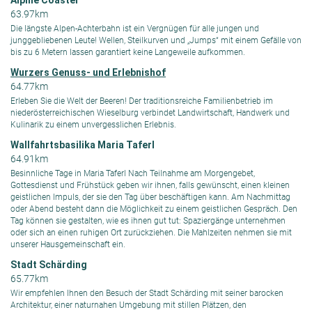
Alpine Coaster
63.97km
Die längste Alpen-Achterbahn ist ein Vergnügen für alle jungen und
junggebliebenen Leute! Wellen, Steilkurven und „Jumps“ mit einem Gefälle von
bis zu 6 Metern lassen garantiert keine Langeweile aufkommen.
Wurzers Genuss- und Erlebnishof
64.77km
Erleben Sie die Welt der Beeren! Der traditionsreiche Familienbetrieb im
niederösterreichischen Wieselburg verbindet Landwirtschaft, Handwerk und
Kulinarik zu einem unvergesslichen Erlebnis.
Wallfahrtsbasilika Maria Taferl
64.91km
Besinnliche Tage in Maria Taferl Nach Teilnahme am Morgengebet,
Gottesdienst und Frühstück geben wir ihnen, falls gewünscht, einen kleinen
geistlichen Impuls, der sie den Tag über beschäftigen kann. Am Nachmittag
oder Abend besteht dann die Möglichkeit zu einem geistlichen Gespräch. Den
Tag können sie gestalten, wie es ihnen gut tut: Spaziergänge unternehmen
oder sich an einen ruhigen Ort zurückziehen. Die Mahlzeiten nehmen sie mit
unserer Hausgemeinschaft ein.
Stadt Schärding
65.77km
Wir empfehlen Ihnen den Besuch der Stadt Schärding mit seiner barocken
Architektur, einer naturnahen Umgebung mit stillen Plätzen, den