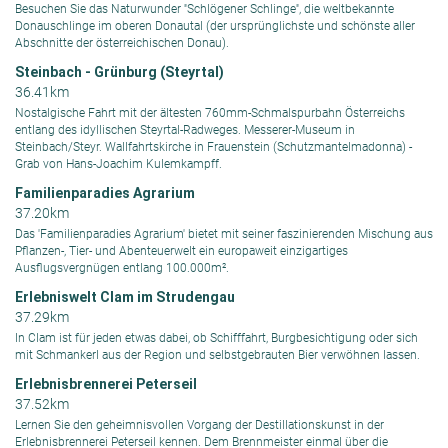
Besuchen Sie das Naturwunder ''Schlögener Schlinge'', die weltbekannte
Donauschlinge im oberen Donautal (der ursprünglichste und schönste aller
Abschnitte der österreichischen Donau).
Steinbach - Grünburg (Steyrtal)
36.41km
Nostalgische Fahrt mit der ältesten 760mm-Schmalspurbahn Österreichs
entlang des idyllischen Steyrtal-Radweges. Messerer-Museum in
Steinbach/Steyr. Wallfahrtskirche in Frauenstein (Schutzmantelmadonna) -
Grab von Hans-Joachim Kulemkampff.
Familienparadies Agrarium
37.20km
Das 'Familienparadies Agrarium' bietet mit seiner faszinierenden Mischung aus
Pflanzen-, Tier- und Abenteuerwelt ein europaweit einzigartiges
Ausflugsvergnügen entlang 100.000m².
Erlebniswelt Clam im Strudengau
37.29km
In Clam ist für jeden etwas dabei, ob Schifffahrt, Burgbesichtigung oder sich
mit Schmankerl aus der Region und selbstgebrauten Bier verwöhnen lassen.
Erlebnisbrennerei Peterseil
37.52km
Lernen Sie den geheimnisvollen Vorgang der Destillationskunst in der
Erlebnisbrennerei Peterseil kennen. Dem Brennmeister einmal über die