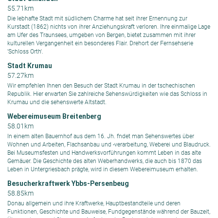
55.71km
Die lebhafte Stadt mit südlichem Charme hat seit ihrer Ernennung zur
Kurstadt (1862) nichts von ihrer Anziehungskraft verloren. Ihre einmalige Lage
am Ufer des Traunsees, umgeben von Bergen, bietet zusammen mit ihrer
kulturellen Vergangenheit ein besonderes Flair. Drehort der Fernsehserie
'Schloss Orth'.
Stadt Krumau
57.27km
Wir empfehlen Ihnen den Besuch der Stadt Krumau in der tschechischen
Republik. Hier erwarten Sie zahlreiche Sehenswürdigkeiten wie das Schloss in
Krumau und die sehenswerte Altstadt.
Webereimuseum Breitenberg
58.01km
In einem alten Bauernhof aus dem 16. Jh. fndet man Sehenswertes über
Wohnen und Arbeiten, Flachsanbau und -verarbeitung, Weberei und Blaudruck.
Bei Museumsfesten und Handwerksvorführungen kommt Leben in das alte
Gemäuer. Die Geschichte des alten Weberhandwerks, die auch bis 1870 das
Leben in Untergriesbach prägte, wird in diesem Webereimuseum erhalten.
Besucherkraftwerk Ybbs-Persenbeug
58.85km
Donau allgemein und ihre Kraftwerke, Hauptbestandteile und deren
Funktionen, Geschichte und Bauweise, Fundgegenstände während der Bauzeit,