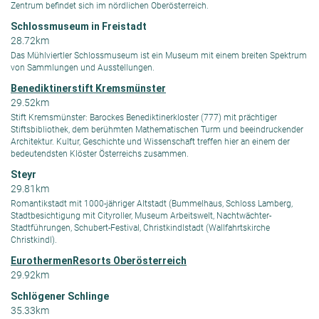
Zentrum befindet sich im nördlichen Oberösterreich.
Schlossmuseum in Freistadt
28.72km
Das Mühlviertler Schlossmuseum ist ein Museum mit einem breiten Spektrum
von Sammlungen und Ausstellungen.
Benediktinerstift Kremsmünster
29.52km
Stift Kremsmünster: Barockes Benediktinerkloster (777) mit prächtiger
Stiftsbibliothek, dem berühmten Mathematischen Turm und beeindruckender
Architektur. Kultur, Geschichte und Wissenschaft treffen hier an einem der
bedeutendsten Klöster Österreichs zusammen.
Steyr
29.81km
Romantikstadt mit 1000-jähriger Altstadt (Bummelhaus, Schloss Lamberg,
Stadtbesichtigung mit Cityroller, Museum Arbeitswelt, Nachtwächter-
Stadtführungen, Schubert-Festival, Christkindlstadt (Wallfahrtskirche
Christkindl).
EurothermenResorts Oberösterreich
29.92km
Schlögener Schlinge
35.33km