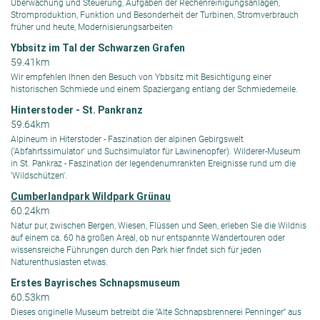
Überwachung und Steuerung, Aufgaben der Rechenreinigungsanlagen,
Stromproduktion, Funktion und Besonderheit der Turbinen, Stromverbrauch
früher und heute, Modernisierungsarbeiten
Ybbsitz im Tal der Schwarzen Grafen
59.41km
Wir empfehlen Ihnen den Besuch von Ybbsitz mit Besichtigung einer
historischen Schmiede und einem Spaziergang entlang der Schmiedemeile.
Hinterstoder - St. Pankranz
59.64km
Alpineum in Hiterstoder - Faszination der alpinen Gebirgswelt
('Abfahrtssimulator' und Suchsimulator für Lawinenopfer). Wilderer-Museum
in St. Pankraz - Faszination der legendenumrankten Ereignisse rund um die
'Wildschützen'.
Cumberlandpark Wildpark Grünau
60.24km
Natur pur, zwischen Bergen, Wiesen, Flüssen und Seen, erleben Sie die Wildnis
auf einem ca. 60 ha großen Areal, ob nur entspannte Wandertouren oder
wissensreiche Führungen durch den Park hier findet sich für jeden
Naturenthusiasten etwas.
Erstes Bayrisches Schnapsmuseum
60.53km
Dieses originelle Museum betreibt die ''Alte Schnapsbrennerei Penninger'' aus