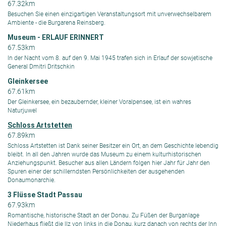
67.32km
Besuchen Sie einen einzigartigen Veranstaltungsort mit unverwechselbarem
Ambiente - die Burgarena Reinsberg.
Museum - ERLAUF ERINNERT
67.53km
In der Nacht vom 8. auf den 9. Mai 1945 trafen sich in Erlauf der sowjetische
General Dmitri Dritschkin
Gleinkersee
67.61km
Der Gleinkersee, ein bezaubernder, kleiner Voralpensee, ist ein wahres
Naturjuwel
Schloss Artstetten
67.89km
Schloss Artstetten ist Dank seiner Besitzer ein Ort, an dem Geschichte lebendig
bleibt. In all den Jahren wurde das Museum zu einem kulturhistorischen
Anziehungspunkt. Besucher aus allen Ländern folgen hier Jahr für Jahr den
Spuren einer der schillerndsten Persönlichkeiten der ausgehenden
Donaumonarchie.
3 Flüsse Stadt Passau
67.93km
Romantische, historische Stadt an der Donau. Zu Füßen der Burganlage
Niederhaus fließt die Ilz von links in die Donau, kurz danach von rechts der Inn