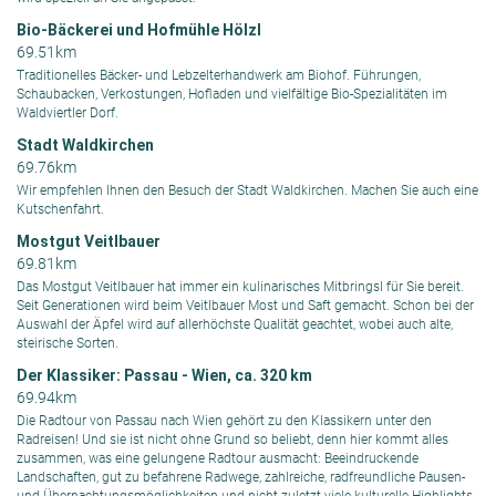
Bio-Bäckerei und Hofmühle Hölzl
69.51km
Traditionelles Bäcker- und Lebzelterhandwerk am Biohof. Führungen,
Schaubacken, Verkostungen, Hofladen und vielfältige Bio-Spezialitäten im
Waldviertler Dorf.
Stadt Waldkirchen
69.76km
Wir empfehlen Ihnen den Besuch der Stadt Waldkirchen. Machen Sie auch eine
Kutschenfahrt.
Mostgut Veitlbauer
69.81km
Das Mostgut Veitlbauer hat immer ein kulinarisches Mitbringsl für Sie bereit.
Seit Generationen wird beim Veitlbauer Most und Saft gemacht. Schon bei der
Auswahl der Äpfel wird auf allerhöchste Qualität geachtet, wobei auch alte,
steirische Sorten.
Der Klassiker: Passau - Wien, ca. 320 km
69.94km
Die Radtour von Passau nach Wien gehört zu den Klassikern unter den
Radreisen! Und sie ist nicht ohne Grund so beliebt, denn hier kommt alles
zusammen, was eine gelungene Radtour ausmacht: Beeindruckende
Landschaften, gut zu befahrene Radwege, zahlreiche, radfreundliche Pausen-