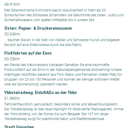
49.91km
Das Österreichische Kriminalmuseum dokumentiert in mehr als 20
Schauräumen des Schlosses Scharnstein die Geschichte des österr. Justiz-und
Sicherheitswesens vom späten Mittelalter bis in unsere Zeit.
Österr. Papier- & Druckereimuseum
50.04km
... tauchen Sie ein in die Welt von Weißer und Schwarzer Kunst und begeben
Sie sich auf eine Erlebnisreise durch die Alte Fabrik.
Floßfahrten auf der Enns
50.55km
am Rande des Nationalparks Kalkalpen Genießen Sie eine traumhafte
Floßrundfahrt auf der Enns in der Nationalparkgemeinde Großraming! Unsere
mächtigen Holzflöße, bekannt aus Film, Radio und Fernsehen, bieten Platz für
Gruppen von 20 bis 150 Personen und können bei weniger schönem Wetter
oder als Sonnenschutz überdacht werden.
Ybbstalradweg: EldoRADo an der Ybbs
51.96km
Familienfreundlich, genussreich, besonders sicher und abwechslungsreich:
Der Ybbstalradweg ist das neue Highlight im Mostviertler Radwegenetz. Immer
der Ybbs entlang, von der Donau bis zum Bergsee: Der 107 km lange
Ybbstalradweg sorgt für prachtvolle Natur- und Radfahrerlebnisse.
Stadt Gmunden