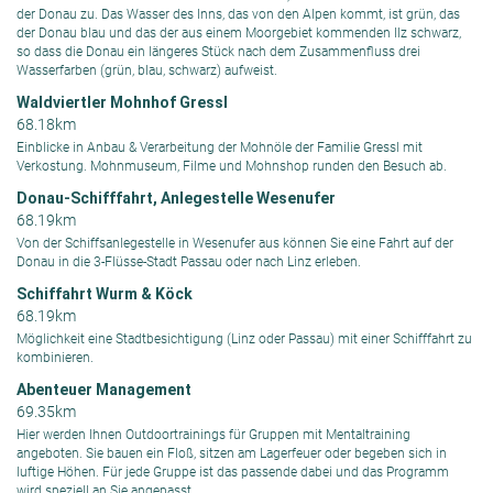
der Donau zu. Das Wasser des Inns, das von den Alpen kommt, ist grün, das
der Donau blau und das der aus einem Moorgebiet kommenden Ilz schwarz,
so dass die Donau ein längeres Stück nach dem Zusammenfluss drei
Wasserfarben (grün, blau, schwarz) aufweist.
Waldviertler Mohnhof Gressl
68.18km
Einblicke in Anbau & Verarbeitung der Mohnöle der Familie Gressl mit
Verkostung. Mohnmuseum, Filme und Mohnshop runden den Besuch ab.
Donau-Schifffahrt, Anlegestelle Wesenufer
68.19km
Von der Schiffsanlegestelle in Wesenufer aus können Sie eine Fahrt auf der
Donau in die 3-Flüsse-Stadt Passau oder nach Linz erleben.
Schiffahrt Wurm & Köck
68.19km
Möglichkeit eine Stadtbesichtigung (Linz oder Passau) mit einer Schifffahrt zu
kombinieren.
Abenteuer Management
69.35km
Hier werden Ihnen Outdoortrainings für Gruppen mit Mentaltraining
angeboten. Sie bauen ein Floß, sitzen am Lagerfeuer oder begeben sich in
luftige Höhen. Für jede Gruppe ist das passende dabei und das Programm
wird speziell an Sie angepasst.