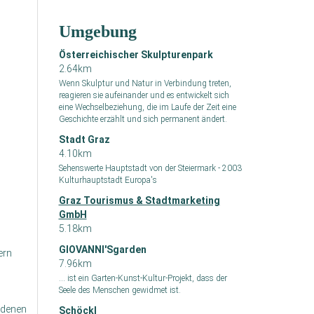
Umgebung
Österreichischer Skulpturenpark
2.64km
Wenn Skulptur und Natur in Verbindung treten,
reagieren sie aufeinander und es entwickelt sich
eine Wechselbeziehung, die im Laufe der Zeit eine
Geschichte erzählt und sich permanent ändert.
Stadt Graz
4.10km
Sehenswerte Hauptstadt von der Steiermark - 2003
Kulturhauptstadt Europa's
Graz Tourismus & Stadtmarketing
GmbH
5.18km
GIOVANNI'Sgarden
ern
7.96km
... ist ein Garten-Kunst-Kultur-Projekt, dass der
Seele des Menschen gewidmet ist.
ldenen
Schöckl