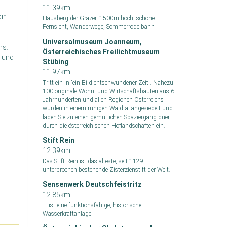
11.39km
ir
Hausberg der Grazer, 1500m hoch, schöne
Fernsicht, Wanderwege, Sommerrodelbahn
Universalmuseum Joanneum,
ms.
Österreichisches Freilichtmuseum
s und
Stübing
11.97km
Tritt ein in 'ein Bild entschwundener Zeit'. Nahezu
100 originale Wohn- und Wirtschaftsbauten aus 6
Jahrhunderten und allen Regionen Österreichs
wurden in einem ruhigen Waldtal angesiedelt und
laden Sie zu einen gemütlichen Spaziergang quer
durch die österreichischen Hoflandschaften ein.
Stift Rein
12.39km
Das Stift Rein ist das älteste, seit 1129,
unterbrochen bestehende Zisterzienstift der Welt.
Sensenwerk Deutschfeistritz
12.85km
... ist eine funktionsfähige, historische
Wasserkraftanlage.