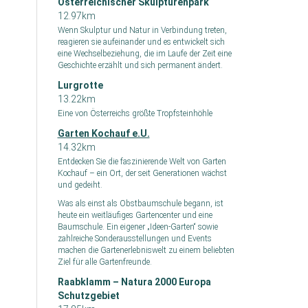
Österreichischer Skulpturenpark
12.97km
Wenn Skulptur und Natur in Verbindung treten,
reagieren sie aufeinander und es entwickelt sich
eine Wechselbeziehung, die im Laufe der Zeit eine
Geschichte erzählt und sich permanent ändert.
Lurgrotte
13.22km
Eine von Österreichs größte Tropfsteinhöhle
Garten Kochauf e.U.
14.32km
Entdecken Sie die faszinierende Welt von Garten
Kochauf – ein Ort, der seit Generationen wächst
und gedeiht.
Was als einst als Obstbaumschule begann, ist
heute ein weitläufiges Gartencenter und eine
Baumschule. Ein eigener „Ideen-Garten“ sowie
zahlreiche Sonderausstellungen und Events
machen die Gartenerlebniswelt zu einem beliebten
Ziel für alle Gartenfreunde.
Raabklamm – Natura 2000 Europa
Schutzgebiet