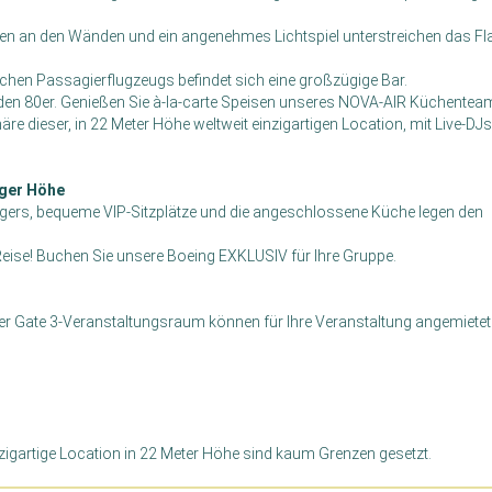
en an den Wänden und ein angenehmes Lichtspiel unterstreichen das Fla
chen Passagierflugzeugs befindet sich eine großzügige Bar.
 den 80er. Genießen Sie à-la-carte Speisen unseres NOVA-AIR Küchentea
e dieser, in 22 Meter Höhe weltweit einzigartigen Location, mit Live-DJ
iger Höhe
liegers, bequeme VIP-Sitzplätze und die angeschlossene Küche legen den
 Reise! Buchen Sie unsere Boeing EXKLUSIV für Ihre Gruppe.
der Gate 3-Veranstaltungsraum können für Ihre Veranstaltung angemietet
nzigartige Location in 22 Meter Höhe sind kaum Grenzen gesetzt.