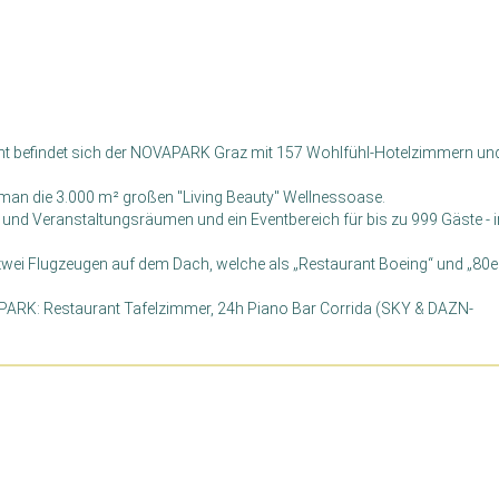
nt befindet sich der NOVAPARK Graz mit 157 Wohlfühl-Hotelzimmern und
an die 3.000 m² großen "Living Beauty" Wellnessoase.
 und Veranstaltungsräumen und ein Eventbereich für bis zu 999 Gäste - i
 zwei Flugzeugen auf dem Dach, welche als „Restaurant Boeing“ und „80e
PARK: Restaurant Tafelzimmer, 24h Piano Bar Corrida (SKY & DAZN-