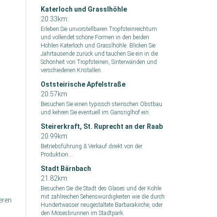
Katerloch und Grasslhöhle
20.33km
Erleben Sie unvorstellbaren Tropfsteinreichtum
und vollendet schöne Formen in den beiden
Höhlen Katerloch und Grasslhöhle. Blicken Sie
Jahrtausende zurück und tauchen Sie ein in die
Schönheit von Tropfsteinen, Sinterwänden und
verschiedenen Kristallen.
Oststeirische Apfelstraße
20.57km
Besuchen Sie einen typissch steirischen Obstbau
und kehren Sie eventuell im Gansriglhof ein.
Steirerkraft, St. Ruprecht an der Raab
20.99km
Betriebsführung & Verkauf direkt von der
Produktion...
Stadt Bärnbach
21.82km
Besuchen Sie die Stadt des Glases und der Kohle
mit zahlreichen Sehenswürdigkeiten wie die durch
eren
Hundertwasser neugestaltete Barbarakirche, oder
den Mosesbrunnen im Stadtpark.