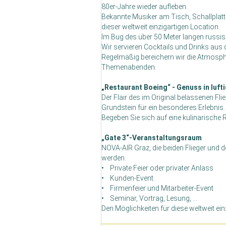
80er-Jahre wieder aufleben.
Bekannte Musiker am Tisch, Schallplatt
dieser weltweit einzigartigen Location.
Im Bug des über 50 Meter langen russis
Wir servieren Cocktails und Drinks aus
Regelmäßig bereichern wir die Atmosphär
Themenabenden.
„Restaurant Boeing“ - Genuss in luft
Der Flair des im Original belassenen F
Grundstein für ein besonderes Erlebnis.
Begeben Sie sich auf eine kulinarische
„Gate 3“-Veranstaltungsraum
NOVA-AIR Graz, die beiden Flieger und 
werden.
• Private Feier oder privater Anlass
• Kunden-Event
• Firmenfeier und Mitarbeiter-Event
• Seminar, Vortrag, Lesung, ...
Den Möglichkeiten für diese weltweit ei