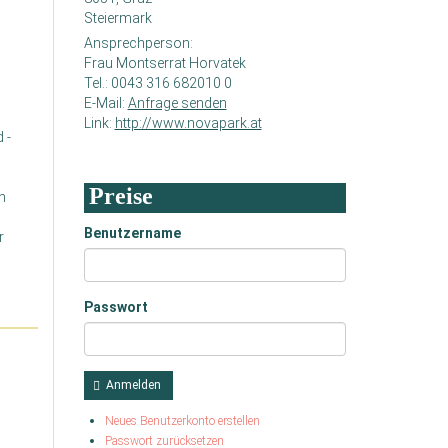
Steiermark
Ansprechperson:
Frau Montserrat Horvatek
Tel.:
0043 316 682010 0
E-Mail:
Anfrage senden
Link:
http://www.novapark.at
 -
Preise
n
Benutzername
r
Passwort
Anmelden
Neues Benutzerkonto erstellen
Passwort zurücksetzen