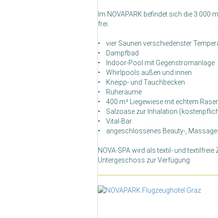
Im NOVAPARK befindet sich die 3.000 m² 
frei.
• vier Saunen verschiedenster Temper
• Dampfbad
• Indoor-Pool mit Gegenstromanlage
• Whirlpools außen und innen
• Kneipp- und Tauchbecken
• Ruheräume
• 400 m² Liegewiese mit echtem Rase
• Salzoase zur Inhalation (kostenpflich
• Vital-Bar
• angeschlossenes Beauty-, Massage- 
NOVA-SPA wird als textil- und textilfrei
Untergeschoss zur Verfügung.