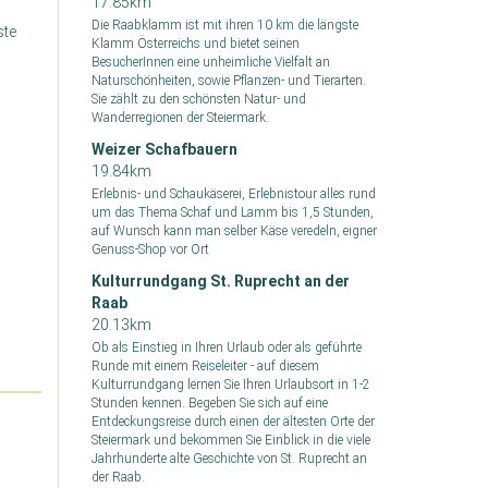
17.85km
Die Raabklamm ist mit ihren 10 km die längste
ste
Klamm Österreichs und bietet seinen
BesucherInnen eine unheimliche Vielfalt an
Naturschönheiten, sowie Pflanzen- und Tierarten.
Sie zählt zu den schönsten Natur- und
Wanderregionen der Steiermark.
Weizer Schafbauern
19.84km
Erlebnis- und Schaukäserei, Erlebnistour alles rund
um das Thema Schaf und Lamm bis 1,5 Stunden,
auf Wunsch kann man selber Käse veredeln, eigner
Genuss-Shop vor Ort
Kulturrundgang St. Ruprecht an der
Raab
20.13km
Ob als Einstieg in Ihren Urlaub oder als geführte
Runde mit einem Reiseleiter - auf diesem
Kulturrundgang lernen Sie Ihren Urlaubsort in 1-2
Stunden kennen. Begeben Sie sich auf eine
Entdeckungsreise durch einen der ältesten Orte der
Steiermark und bekommen Sie Einblick in die viele
Jahrhunderte alte Geschichte von St. Ruprecht an
der Raab.