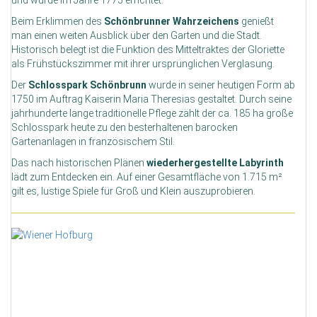
und wurde im Jahre 1775 errichtet.
Beim Erklimmen des
Schönbrunner Wahrzeichens
genießt
man einen weiten Ausblick über den Garten und die Stadt.
Historisch belegt ist die Funktion des Mitteltraktes der Gloriette
als Frühstückszimmer mit ihrer ursprünglichen Verglasung.
Der
Schlosspark Schönbrunn
wurde in seiner heutigen Form ab
1750 im Auftrag Kaiserin Maria Theresias gestaltet. Durch seine
jahrhunderte lange traditionelle Pflege zählt der ca. 185 ha große
Schlosspark heute zu den besterhaltenen barocken
Gartenanlagen in französischem Stil.
Das nach historischen Plänen
wiederhergestellte Labyrinth
lädt zum Entdecken ein. Auf einer Gesamtfläche von 1.715 m²
gilt es, lustige Spiele für Groß und Klein auszuprobieren.