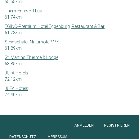
55.55km
Thermenresort Laa
61.74km
EGINO-Premium Hotel Eggenburg, Restaurant & Bar
61.78km
Steinschaler Naturhotel****
61.89km
St. Martins Therme & Lodge
63.85km
JUFA Hotels
72.12km
JUFA Hotels
74.40km
ANMELDEN
REGISTRIEREN
Anmeldung
DATENSCHUTZ
IMPRESSUM