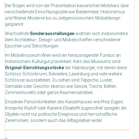
Der Bogen wird von der Präsentation kaiserlichen Mobiliars über
verschiedenste Einrichtungsstile wie Biedermeier, Historismus
und Wiener Moderne bis zu zeitgenössischem Möbeldesign
gespannt.
Wechselnde
Sonderausstellungen
widmen sich insbesondere
dem Architektur-, Design- und Möbelschaffen verschiedener
Epochen und Stilrichtungen.
Im Möbelmuseum Wien wird ein herausragender Fundus an
historischem Kulturgut präsentiert. Kern des Museums sind
Original-Einrichtungsstücke
der Habsburger, mit denen diese
Schloss Schönbrunn, Belvedere, Laxenburg und viele weitere
Schlösser ausstatteten. Zu sehen sind Teppiche, Luster,
Gemälde oder Geschirr ebenso wie Sessel, Tische, Betten,
Zimmerklosetts oder ganze Raumensembles.
Einzelnen Persönlichkeiten des Kaiserhauses wie
Prinz Eugen,
Kronprinz Rudolf oder Kaiserin Elisabeth
zugeordnet spiegeln die
Objekte nicht nur politische Ereignisse und herrschaftliche
Zeremonien, sondern auch das Alltagsleben wider.