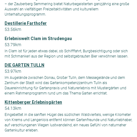
– der Zauberberg Semmering bietet Naturbegeisterten ganzjährig eine große
Auswahl an vielfältigen Freizeitaktivitäten und kulturellem
Unterhaltungsprogramm.
Destillerie Farthofer
53.56km
Erlebniswelt Clam im Strudengau
53.79km
In Clam ist für jeden etwas dabei, ob Schifffahrt, Burgbesichtigung oder sich
mit Schmankerl aus der Region und selbstgebrauten Bier verwöhnen lassen.
DIE GARTEN TULLN
53.97km
Im Augelände zwischen Donau, Großer Tulln, dem Messegelände und dem
Zentrum der Stadt wird das Gartenkompetenzzentrum Tulln als
Dauereinrichtung für Gartenpraxis und Naturerlebnis mit Mustergärten und
einem Rahmenprogramm rund um das Thema Garten errichtet.
Kittenberger Erlebnisgärten
54.13km
Eingebettet in die sanften Hügel des südlichen Waldviertels, wenige Kilometer
von Krems und Langenlois entfernt können Gartenfreunde und Naturliebhaber,
auf verschlungenen Wegen lustwandelnd, ein neues Gefühl von naturnaher
Gartenkultur erleben.