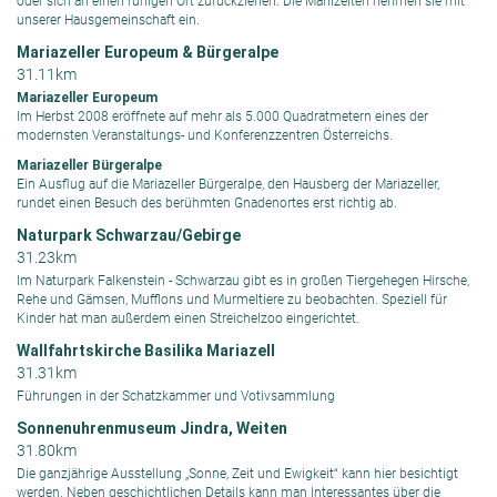
oder sich an einen ruhigen Ort zurückziehen. Die Mahlzeiten nehmen sie mit
unserer Hausgemeinschaft ein.
Mariazeller Europeum & Bürgeralpe
31.11km
Mariazeller Europeum
Im Herbst 2008 eröffnete auf mehr als 5.000 Quadratmetern eines der
modernsten Veranstaltungs- und Konferenzzentren Österreichs.
Mariazeller Bürgeralpe
Ein Ausflug auf die Mariazeller Bürgeralpe, den Hausberg der Mariazeller,
rundet einen Besuch des berühmten Gnadenortes erst richtig ab.
Naturpark Schwarzau/Gebirge
31.23km
Im Naturpark Falkenstein - Schwarzau gibt es in großen Tiergehegen Hirsche,
Rehe und Gämsen, Mufflons und Murmeltiere zu beobachten. Speziell für
Kinder hat man außerdem einen Streichelzoo eingerichtet.
Wallfahrtskirche Basilika Mariazell
31.31km
Führungen in der Schatzkammer und Votivsammlung
Sonnenuhrenmuseum Jindra, Weiten
31.80km
Die ganzjährige Ausstellung „Sonne, Zeit und Ewigkeit“ kann hier besichtigt
werden. Neben geschichtlichen Details kann man Interessantes über die