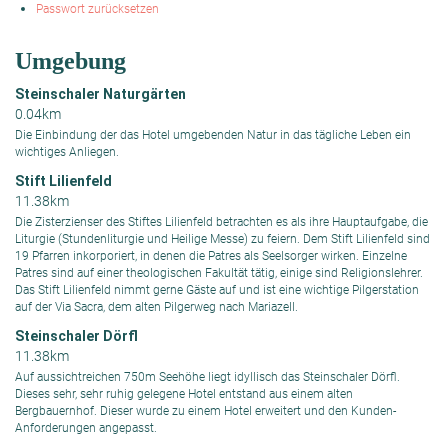
Passwort zurücksetzen
Umgebung
Steinschaler Naturgärten
0.04km
Die Einbindung der das Hotel umgebenden Natur in das tägliche Leben ein
wichtiges Anliegen.
Stift Lilienfeld
11.38km
Die Zisterzienser des Stiftes Lilienfeld betrachten es als ihre Hauptaufgabe, die
Liturgie (Stundenliturgie und Heilige Messe) zu feiern. Dem Stift Lilienfeld sind
19 Pfarren inkorporiert, in denen die Patres als Seelsorger wirken. Einzelne
Patres sind auf einer theologischen Fakultät tätig, einige sind Religionslehrer.
Das Stift Lilienfeld nimmt gerne Gäste auf und ist eine wichtige Pilgerstation
auf der Via Sacra, dem alten Pilgerweg nach Mariazell.
Steinschaler Dörfl
11.38km
Auf aussichtreichen 750m Seehöhe liegt idyllisch das Steinschaler Dörfl.
Dieses sehr, sehr ruhig gelegene Hotel entstand aus einem alten
Bergbauernhof. Dieser wurde zu einem Hotel erweitert und den Kunden-
Anforderungen angepasst.