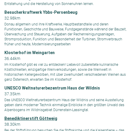
Entstehung und die Herstellung von Sonnenuhren lernen.
Besucherkraftwerk Ybbs-Persenbeug
32.98km
Donau allgemein und ihre Kraftwerke, Hauptbestandteile und deren
Funktionen, Geschichte und Bauweise, Fundgegenstände während der Bauzeit,
Überwachung und Steuerung, Aufgaben der Rechenreinigungsanlagen,
Stromproduktion, Funktion und Besonderheit der Turbinen, Stromverbrauch
früher und heute, Modernisierungsarbeiten
Klosterhof im Weingarten
36.44km
Im Klosterhof gibt es viel zu entdecken! Liebevoll zubereitete kulinarische
Köstlichkeiten, einzigartige Weinverkostungen, sowie die Weinwelt in
historischen Kellergewölben, mit über zweihundert verschiedenen Weinen aus
ganz Österreich, erwarten Sie im Klosterhof.
UNESCO Weltnaturerbezentrum Haus der Wildnis
37.35km
Das UNESCO Weltnaturerbezentrum Haus der Wildnis und seine Ausstellung
geben dank moderner Technik einmalige Einblicke in den größten Urwald des
Alpenbogens im Wildnisgebiet Dürrenstein-Lassingtal.
Benediktinerstift Göttweig
38.30km
Bei der Stiftsführung besuchen Sie die Stiftskirche und die Kaiserstiege – das