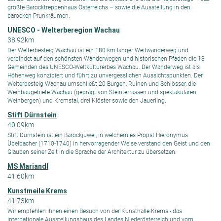
größte Barocktreppenhaus Österreichs – sowie die Ausstellung in den
barocken Prunkräumen.
UNESCO - Welterberegion Wachau
38.92km
Der Welterbesteig Wachau ist ein 180 km langer Weitwanderweg und
verbindet auf den schönsten Wanderwegen und historischen Pfaden die 13
Gemeinden des UNESCO-Weltkulturerbes Wachau. Der Wanderweg ist als
Höhenweg konzipiert und führt zu unvergesslichen Aussichtspunkten. Der
Welterbesteig Wachau umschließt 20 Burgen, Ruinen und Schlösser, die
Weinbaugebiete Wachau (geprägt von Steinterrassen und spektakulären
Weinbergen) und Kremstal, drei Klöster sowie den Jauerling.
Stift Dürnstein
40.09km
Stift Dürnstein ist ein Barockjuwel, in welchem es Propst Hieronymus
Übelbacher (1710-1740) in hervorragender Weise verstand den Geist und den
Glauben seiner Zeit in die Sprache der Architektur zu übersetzen.
MS Mariandl
41.60km
Kunstmeile Krems
41.73km
Wir empfehlen ihnen einen Besuch von der Kunsthalle Krems - das
internationale Ausstellungshaus des Landes Niederösterreich und vom