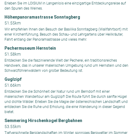
Erleben Sie im LOISIUM in Langenlois eine einzigartige Entdeckungsreise auf
den Spuren des Weines.
Höhenpanoramastrasse Sonntagberg
51.55km
Wir empfehlen Ihnen den Besuch der Basilika Sonntagberg (Wallfahrtsort) mit
einer Kirchenführung, Besuch des Schau- und Lehrgartens über Heilkräuter,
Fahrt entlang der Panoramastrasse und vieles mehr.
Pechermuseum Hernstein
51.58km
Entdecken Sie die faszinierende Welt der Pecherei, ein traditionsreiches
Handwerk, das in unserer malerischen Umgebung rund um Hernstein und den
Schwarzföhrenwäldern von großer Bedeutung ist.
Guglzipf
51.66km
Entdecken Sie die Schönheit der Natur rund um Berndorf mit einer
malerischen Wandertour am Guglzipf! Die Route führt Sie durch sanfte Hügel
und dichte Wälder. Erleben Sie die Magie der österreichischen Landschaft und
entdecken Sie die Ruhe und Erholung, die eine Wanderung in dieser Gegend
bietet.
Semmering Hirschenkogel Bergbahnen
53.55km
Tiefverschneite Berglandschaften im Winter, sonniges Bergwetter im Sommer