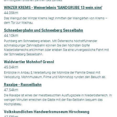
WINZER KREMS - Weinerlebnis 'SANDGRUBE 13 wein.sinn'
44.09km
Das Weingut der Winzer Krems liegt inmitten der Weingärten von Krems –
dem Tor zur Wachau.
Schneebergbahn und Schneeberg Sesselbahn
44.10km
Puchberg am Schneeberg erleben. Mit Österreichs höchstführender
schmalspuriger Zahnradbahn können Sie den höchsten Gipfel
Niederösterreichs erklimmen oder erleben Sie eine unvergessliche Fahrt mit
der Schneeberg Sesselbahn.
Waldviertler Mohnhof Gressl
45.04km
Einblicke in Anbau & Verarbeitung der Mohnöle der Familie Gressl mit
Verkostung. Mohnmuseum, Filme und Mohnshop runden den Besuch ab.
Raxalpe - Raxseilbahn
47.54km
Die Raxalpe ist eines der meistbesuchten Ausflugsziele in Niederösterreich. In
wenigen Minuten erreichen die Gäste mit der Rax-Seilbahn bequem das
Hochplateau.
Volkskundliches Handwerksmuseum Hirschwang
47.58km