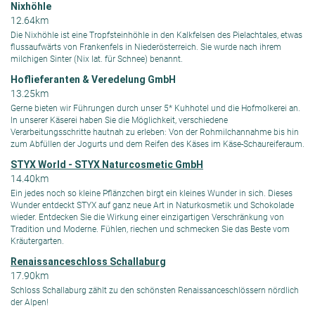
Nixhöhle
12.64km
Die Nixhöhle ist eine Tropfsteinhöhle in den Kalkfelsen des Pielachtales, etwas
flussaufwärts von Frankenfels in Niederösterreich. Sie wurde nach ihrem
milchigen Sinter (Nix lat. für Schnee) benannt.
Hoflieferanten & Veredelung GmbH
13.25km
Gerne bieten wir Führungen durch unser 5* Kuhhotel und die Hofmolkerei an.
In unserer Käserei haben Sie die Möglichkeit, verschiedene
Verarbeitungsschritte hautnah zu erleben: Von der Rohmilchannahme bis hin
zum Abfüllen der Jogurts und dem Reifen des Käses im Käse-Schaureiferaum.
STYX World - STYX Naturcosmetic GmbH
14.40km
Ein jedes noch so kleine Pflänzchen birgt ein kleines Wunder in sich. Dieses
Wunder entdeckt STYX auf ganz neue Art in Naturkosmetik und Schokolade
wieder. Entdecken Sie die Wirkung einer einzigartigen Verschränkung von
Tradition und Moderne. Fühlen, riechen und schmecken Sie das Beste vom
Kräutergarten.
Renaissanceschloss Schallaburg
17.90km
Schloss Schallaburg zählt zu den schönsten Renaissanceschlössern nördlich
der Alpen!