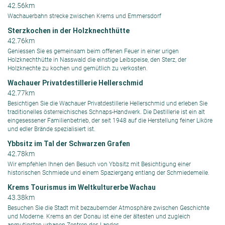
42.56km
Wachauerbahn strecke zwischen Krems und Emmersdorf
Sterzkochen in der Holzknechthütte
42.76km
Geniessen Sie es gemeinsam beim offenen Feuer in einer urigen
Holzknechthütte in Nasswald die einstige Leibspeise, den Sterz, der
Holzknechte zu kochen und gemütlich zu verkosten.
Wachauer Privatdestillerie Hellerschmid
42.77km
Besichtigen Sie die Wachauer Privatdestillerie Hellerschmid und erleben Sie
traditionelles österreichisches Schnaps-Handwerk. Die Destillerie ist ein alt
eingesessener Familienbetrieb, der seit 1948 auf die Herstellung feiner Liköre
und edler Brände spezialisiert ist.
Ybbsitz im Tal der Schwarzen Grafen
42.78km
Wir empfehlen Ihnen den Besuch von Ybbsitz mit Besichtigung einer
historischen Schmiede und einem Spaziergang entlang der Schmiedemeile.
Krems Tourismus im Weltkulturerbe Wachau
43.38km
Besuchen Sie die Stadt mit bezaubernder Atmosphäre zwischen Geschichte
und Moderne. Krems an der Donau ist eine der ältesten und zugleich
anmutigsten urbanen Zentren des Landes.