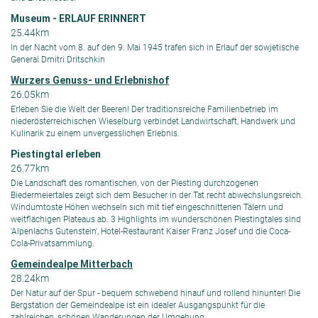
Museum - ERLAUF ERINNERT
25.44km
In der Nacht vom 8. auf den 9. Mai 1945 trafen sich in Erlauf der sowjetische
General Dmitri Dritschkin
Wurzers Genuss- und Erlebnishof
26.05km
Erleben Sie die Welt der Beeren! Der traditionsreiche Familienbetrieb im
niederösterreichischen Wieselburg verbindet Landwirtschaft, Handwerk und
Kulinarik zu einem unvergesslichen Erlebnis.
Piestingtal erleben
26.77km
Die Landschaft des romantischen, von der Piesting durchzogenen
Biedermeiertales zeigt sich dem Besucher in der Tat recht abwechslungsreich.
Windumtoste Höhen wechseln sich mit tief eingeschnittenen Tälern und
weitflächigen Plateaus ab. 3 Highlights im wunderschönen Piestingtales sind
'Alpenlachs Gutenstein', Hotel-Restaurant Kaiser Franz Josef und die Coca-
Cola-Privatsammlung.
Gemeindealpe Mitterbach
28.24km
Der Natur auf der Spur - bequem schwebend hinauf und rollend hinunter! Die
Bergstation der Gemeindealpe ist ein idealer Ausgangspunkt für die
zahlreichen, schönen Wanderungen der Umgebung.