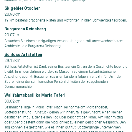
Skigebiet Ötscher
28.90km
19 km bestens präparierte Pisten und Abfahrten in allen Schwierigkeitsgraden.
Burgarena Reinsberg
29.07km
Besuchen Sie einen einzigartigen Veranstaltungsort mit unverwechselbarem
Ambiente - die Burgarena Reinsberg.
Schloss Artstetten
29.13km
Schloss Artstetten ist Dank seiner Besitzer ein Ort, an dem Geschichte lebendig
bleibt. In all den Jahren wurde das Museum zu einem kulturhistorischen
Anziehungspunkt. Besucher aus allen Ländern folgen hier Jahr für Jahr den
Spuren einer der schillerndsten Persönlichkeiten der ausgehenden
Donaumonarchie.
Wallfahrtsbasilika Maria Taferl
30.02km
Besinnliche Tage in Maria Taferl Nach Teilnahme am Morgengebet,
Gottesdienst und Frühstück geben wir ihnen, falls gewünscht, einen kleinen
geistlichen Impuls, der sie den Tag über beschäftigen kann. Am Nachmittag
oder Abend besteht dann die Möglichkeit zu einem geistlichen Gespräch. Den
Tag können sie gestalten, wie es ihnen gut tut: Spaziergänge unternehmen