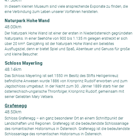
In diesem kleinen Museum sind viele ansprechende Exponate zu finden, die
eine Verbindung zum Leben unserer Vorfahren herstellen.
Naturpark Hohe Wand
48.00km
Der Naturpark Hohe Wand ist einer der ersten in Niederösterreich gegründeten
Naturparks. In einer Seehöhe von 900 bis 1.135 m gelegen erstreckt er sich
über 20 km². Ganzjährig ist der Naturpark Hohe Wand ein beliebtes
Ausflugsziel, denn er bietet Spiel und Spaß, Abenteuer und Genuss für große
und kleine Besucher.
Schloss Mayerling
48.14km
Das Schloss Mayerling ist seit 1550 im Besitz des Stifts Heiligenkreuz
befindliche Anwesen wurde 1886 von Kronprinz Rudolf erworben und zum
Jagdschloss umgebaut. In der Nacht zum 30. Jänner 1889 starb hier der
österreichisch-ungarische Thronfolger, Kronprinz Rudolf, gemeinsam mit
seiner Geliebten Mary Vetsera.
Grafenegg
48.50km
Schloss Grafenegg – ein ganz besonderer Ort an einem Schnittpunkt der
Landschaften und Regionen. Grafenegg ist die bedeutendste Schlossanlage
des romantischen Historismus in Österreich. Grafenegg ist die bedeutendste
Schlossanlage des romantischen Historismus in Österreich.