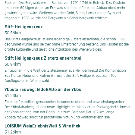
Ebenen. Das Bergwerk war in Betrieb von 1791-1746 in Betrieb. Das Gestein
hat einen 60%igen Anteil an Erz, was sich heute für einen Abbau nicht mehr
gewinnringend wäre. Weiteres wurden Gold, Silber, Hemarid und Symarid
abgebaut. 1991 wurde das Bergwerk als Schaubergwerk eröffnet.
Stift Heiligenkreuz
50.56km
Das Stift Heiligenkreuz ist eine lebendige Zisterzienserabtei, die schon 1133
gegründet wurde und seither ohne Unterbrechung besteht. Das Kloster ist die
größte kulturelle und geistliche Attraktion des Wienerwaldes.
Stift Heiligenkreuz Zisterzienserabtei
50.94km
Eintauchen in die Welt der Zisterzienser aus Heiligenkreuz! Die Kombination
aus Kultur, Natur und Kulinarik macht das Stift Heiligenkreuz zum Top-
Ausflugsziel im Wienerwald.
Ybbstalradweg: EldoRADo an der Ybbs
51.23km
Familienfreundlich, genussreich, besonders sicher und abwechslungsreich:
Der Ybbstalradweg ist das neue Highlight im Mostviertler Radwegenetz. Immer
der Ybbs entlang, von der Donau bis zum Bergsee: Der 107 km lange
Ybbstalradweg sorgt für prachtvolle Natur- und Radfahrerlebnisse.
LOISIUM WeinErlebnisWelt & Vinothek
51.26km