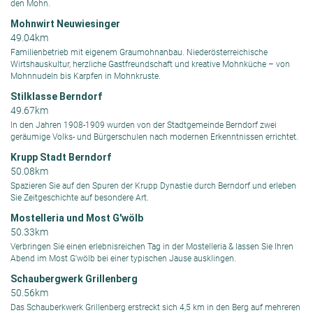
den Mohn.
Mohnwirt Neuwiesinger
49.04km
Familienbetrieb mit eigenem Graumohnanbau. Niederösterreichische
Wirtshauskultur, herzliche Gastfreundschaft und kreative Mohnküche – von
Mohnnudeln bis Karpfen in Mohnkruste.
Stilklasse Berndorf
49.67km
In den Jahren 1908-1909 wurden von der Stadtgemeinde Berndorf zwei
geräumige Volks- und Bürgerschulen nach modernen Erkenntnissen errichtet.
Krupp Stadt Berndorf
50.08km
Spazieren Sie auf den Spuren der Krupp Dynastie durch Berndorf und erleben
Sie Zeitgeschichte auf besondere Art.
Mostelleria und Most G'wölb
50.33km
Verbringen Sie einen erlebnisreichen Tag in der Mostelleria & lassen Sie Ihren
Abend im Most G'wölb bei einer typischen Jause ausklingen.
Schaubergwerk Grillenberg
50.56km
Das Schauberkwerk Grillenberg erstreckt sich 4,5 km in den Berg auf mehreren