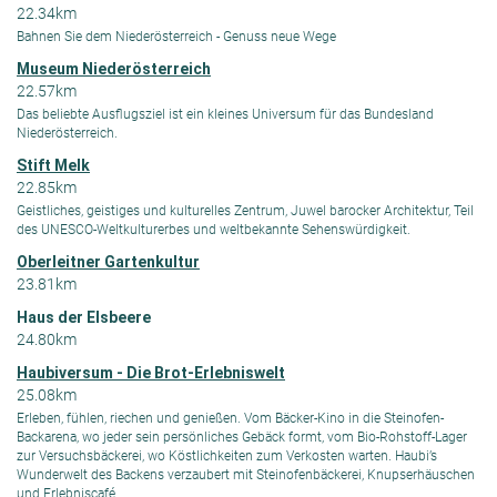
22.34km
Bahnen Sie dem Niederösterreich - Genuss neue Wege
Museum Niederösterreich
22.57km
Das beliebte Ausflugsziel ist ein kleines Universum für das Bundesland
Niederösterreich.
Stift Melk
22.85km
Geistliches, geistiges und kulturelles Zentrum, Juwel barocker Architektur, Teil
des UNESCO-Weltkulturerbes und weltbekannte Sehenswürdigkeit.
Oberleitner Gartenkultur
23.81km
Haus der Elsbeere
24.80km
Haubiversum - Die Brot-Erlebniswelt
25.08km
Erleben, fühlen, riechen und genießen. Vom Bäcker-Kino in die Steinofen-
Backarena, wo jeder sein persönliches Gebäck formt, vom Bio-Rohstoff-Lager
zur Versuchsbäckerei, wo Köstlichkeiten zum Verkosten warten. Haubi’s
Wunderwelt des Backens verzaubert mit Steinofenbäckerei, Knupserhäuschen
und Erlebniscafé.