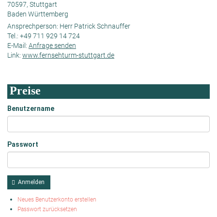
70597, Stuttgart
Baden Württemberg
Ansprechperson:
Herr Patrick Schnauffer
Tel.:
+49 711 929 14 724
E-Mail:
Anfrage senden
Link:
www.fernsehturm-stuttgart.de
Preise
Benutzername
Passwort
Anmelden
Neues Benutzerkonto erstellen
Passwort zurücksetzen