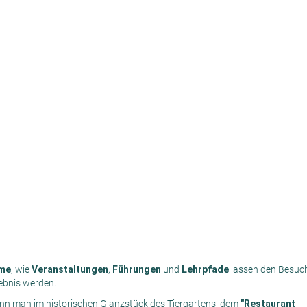
me
, wie
Veranstaltungen
,
Führungen
und
Lehrpfade
lassen den Besuc
ebnis werden.
n man im historischen Glanzstück des Tiergartens, dem
"Restaurant