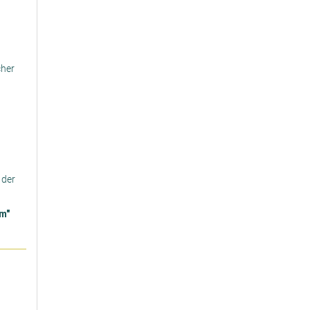
cher
 der
m"