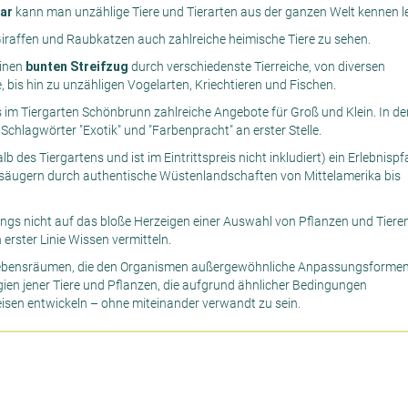
ar
kann man unzählige Tiere und Tierarten aus der ganzen Welt kennen l
Giraffen und Raubkatzen auch zahlreiche heimische Tiere zu sehen.
einen
bunten Streifzug
durch verschiedenste Tierreiche, von diversen
e, bis hin zu unzähligen Vogelarten, Kriechtieren und Fischen.
s im Tiergarten Schönbrunn zahlreiche Angebote für Groß und Klein. In de
Schlagwörter "Exotik" und "Farbenpracht" an erster Stelle.
lb des Tiergartens und ist im Eintrittspreis nicht inkludiert) ein Erlebnispf
nsäugern durch authentische Wüstenlandschaften von Mittelamerika bis
ngs nicht auf das bloße Herzeigen einer Auswahl von Pflanzen und Tiere
erster Linie Wissen vermitteln.
ebensräumen, die den Organismen außergewöhnliche Anpassungsforme
ien jener Tiere und Pflanzen, die aufgrund ähnlicher Bedingungen
sen entwickeln – ohne miteinander verwandt zu sein.