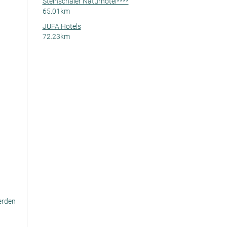
Steinschaler Naturhotel****
65.01km
JUFA Hotels
72.23km
erden