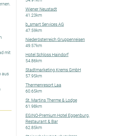
34.91km
ernen.
Wiener Neustadt
41.23km
b_smart Services AG
47.59km
n
Niederösterreich Gruppenreisen
49.57km
ad mit
Hotel Schloss Haindorf
54.86km
Stadtmarketing Krems GmbH
n aus
57.95km
Thermenresort Laa
n
60.65km
St. Martins Therme & Lodge
61.98km
EGINO-Premium Hotel Eggenburg,
Restaurant & Bar
62.85km