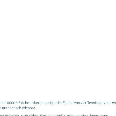
als 1000m² Fläche – das entspricht der Fläche von vier Tennisplätzen - w
 authentisch erlebbar.
n Holzsteg, im dunklen Wasser darunter zeichnen sich Umrisse von