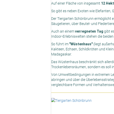
Auf einer Fläche von insgesamt
12 Hekt
So gibt es neben Exoten wie Elefanten, 
Der Tiergarten Schönbrunn ermöglicht 
Säugetieren, über Beutel- und Fledertier
Auch an einem
verregneten Tag
gibt e
Indoor-Erlebniswelten stehen die beiden 
So führt im
"Wüstenhaus"
(liegt außerha
Kakteen, Echsen, Schildkröten und Klei
Madagaskar.
Das Wüstenhaus beschränkt sich allerdi
Trockenlebensräumen, sondern es soll in 
Von Umweltbedingungen in extremen L
abringen und über die Überlebensstrateg
vergleichbare Formen und Verhaltenswei