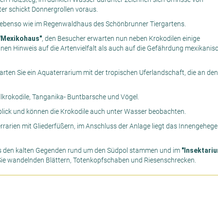
ter schickt Donnergrollen voraus.
 ebenso wie im Regenwaldhaus des Schönbrunner Tiergartens.
"Mexikohaus"
, den Besucher erwarten nun neben Krokodilen einige
nen Hinweis auf die Artenvielfalt als auch auf die Gefährdung mexikanis
rten Sie ein Aquaterrarium mit der tropischen Uferlandschaft, die an den
ilkrokodile, Tanganika- Buntbarsche und Vögel.
nblick und können die Krokodile auch unter Wasser beobachten.
rarien mit Gliederfüßern, im Anschluss der Anlage liegt das Innengehege
aus den kalten Gegenden rund um den Südpol stammen und im
"Insektariu
ie wandelnden Blättern, Totenkopfschaben und Riesenschrecken.