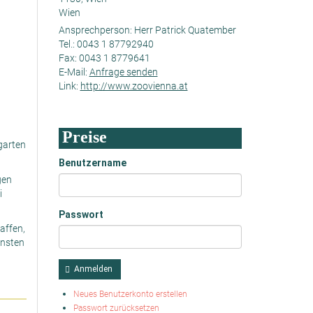
Wien
Ansprechperson:
Herr Patrick Quatember
Tel.:
0043 1 87792940
Fax:
0043 1 8779641
E-Mail:
Anfrage senden
Link:
http://www.zoovienna.at
Preise
garten
Benutzername
gen
i
Passwort
affen,
rnsten
Anmelden
Neues Benutzerkonto erstellen
Passwort zurücksetzen