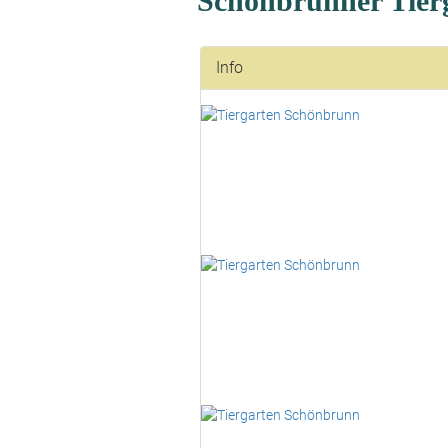
Schönbrunner Tie
Info