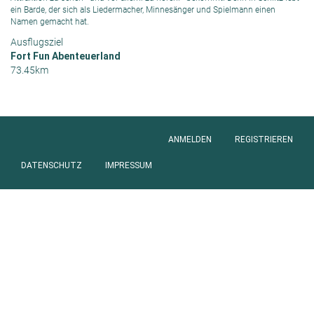
ein Barde, der sich als Liedermacher, Minnesänger und Spielmann einen
Namen gemacht hat.
Ausflugsziel
Fort Fun Abenteuerland
73.45km
ANMELDEN
REGISTRIEREN
Anmeldung
DATENSCHUTZ
IMPRESSUM
Footer
menu