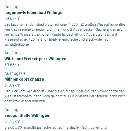
Ausflugsziel
Lagunen-Erlebnisbad Willingen
59.68km
Das Lagunen-Erlebnisbad bietet auf einer 1.200 m2 großen Wasserfläche alles,
was das »Badeherz« begehrt: 2 Innen- und 2 Außenbecken, Saunalandschaft,
vielfältige Wasserattraktionen, Kinderlandschaft und Aquarutschpark mit
Riesenrutsche (125 m lang), Breitwellenrutsche und Black-Hole mit
Lichtattraktionen.
Ausflugsziel
Wild- und Freizeitpark Willingen
59.68km
Ausflugsziel
Mühlenkopfschanze
61.09km
Der Blick vom »Adlerhorst« über die Anlaufspur der größten Großschanze der
Welt ist atemberaubend. Man gelangt zu Fuß oder mit der Standseilbahn nach
oben bzw. wieder herunter.
Ausflugsziel
Eissporthalle Willingen
61.15km
Die 60 x 30 m große Eisfläche lädt zum Eislaufen, Softhockey und