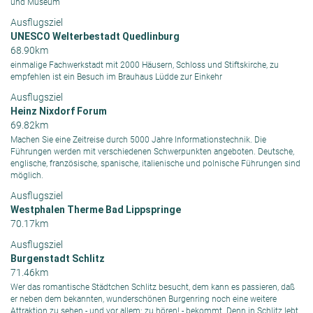
und Museum
Ausflugsziel
UNESCO Welterbestadt Quedlinburg
68.90km
einmalige Fachwerkstadt mit 2000 Häusern, Schloss und Stiftskirche, zu
empfehlen ist ein Besuch im Brauhaus Lüdde zur Einkehr
Ausflugsziel
Heinz Nixdorf Forum
69.82km
Machen Sie eine Zeitreise durch 5000 Jahre Informationstechnik. Die
Führungen werden mit verschiedenen Schwerpunkten angeboten. Deutsche,
englische, französische, spanische, italienische und polnische Führungen sind
möglich.
Ausflugsziel
Westphalen Therme Bad Lippspringe
70.17km
Ausflugsziel
Burgenstadt Schlitz
71.46km
Wer das romantische Städtchen Schlitz besucht, dem kann es passieren, daß
er neben dem bekannten, wunderschönen Burgenring noch eine weitere
Attraktion zu sehen - und vor allem: zu hören! - bekommt. Denn in Schlitz lebt