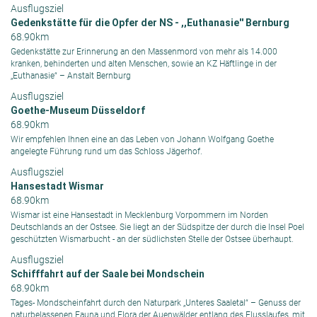
Ausflugsziel
Gedenkstätte für die Opfer der NS - ,,Euthanasie'' Bernburg
68.90km
Gedenkstätte zur Erinnerung an den Massenmord von mehr als 14.000
kranken, behinderten und alten Menschen, sowie an KZ Häftlinge in der
„Euthanasie“ – Anstalt Bernburg
Ausflugsziel
Goethe-Museum Düsseldorf
68.90km
Wir empfehlen Ihnen eine an das Leben von Johann Wolfgang Goethe
angelegte Führung rund um das Schloss Jägerhof.
Ausflugsziel
Hansestadt Wismar
68.90km
Wismar ist eine Hansestadt in Mecklenburg Vorpommern im Norden
Deutschlands an der Ostsee. Sie liegt an der Südspitze der durch die Insel Poel
geschützten Wismarbucht - an der südlichsten Stelle der Ostsee überhaupt.
Ausflugsziel
Schifffahrt auf der Saale bei Mondschein
68.90km
Tages- Mondscheinfahrt durch den Naturpark „Unteres Saaletal“ – Genuss der
naturbelassenen Fauna und Flora der Auenwälder entlang des Flusslaufes, mit