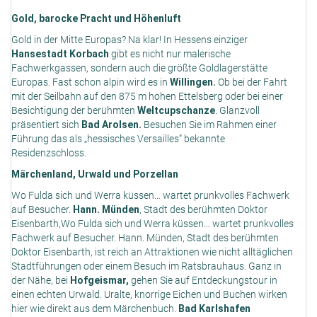
Gold, barocke Pracht und Höhenluft
Gold in der Mitte Europas? Na klar! In Hessens einziger
Hansestadt Korbach
gibt es nicht nur malerische
Fachwerkgassen, sondern auch die größte Goldlagerstätte
Europas. Fast schon alpin wird es in
Willingen.
Ob bei der Fahrt
mit der Seilbahn auf den 875 m hohen Ettelsberg oder bei einer
Besichtigung der berühmten
Weltcupschanze
. Glanzvoll
präsentiert sich
Bad Arolsen.
Besuchen Sie im Rahmen einer
Führung das als „hessisches Versailles“ bekannte
Residenzschloss.
Märchenland, Urwald und Porzellan
Wo Fulda sich und Werra küssen… wartet prunkvolles Fachwerk
auf Besucher.
Hann. Münden
, Stadt des berühmten Doktor
Eisenbarth,Wo Fulda sich und Werra küssen… wartet prunkvolles
Fachwerk auf Besucher. Hann. Münden, Stadt des berühmten
Doktor Eisenbarth, ist reich an Attraktionen wie nicht alltäglichen
Stadtführungen oder einem Besuch im Ratsbrauhaus. Ganz in
der Nähe, bei
Hofgeismar,
gehen Sie auf Entdeckungstour in
einen echten Urwald. Uralte, knorrige Eichen und Buchen wirken
hier wie direkt aus dem Märchenbuch.
Bad Karlshafen