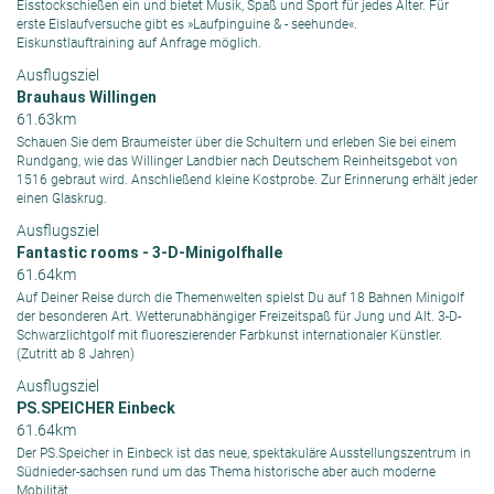
Eisstockschießen ein und bietet Musik, Spaß und Sport für jedes Alter. Für
erste Eislaufversuche gibt es »Laufpinguine & - seehunde«.
Eiskunstlauftraining auf Anfrage möglich.
Ausflugsziel
Brauhaus Willingen
61.63km
Schauen Sie dem Braumeister über die Schultern und erleben Sie bei einem
Rundgang, wie das Willinger Landbier nach Deutschem Reinheitsgebot von
1516 gebraut wird. Anschließend kleine Kostprobe. Zur Erinnerung erhält jeder
einen Glaskrug.
Ausflugsziel
Fantastic rooms - 3-D-Minigolfhalle
61.64km
Auf Deiner Reise durch die Themenwelten spielst Du auf 18 Bahnen Minigolf
der besonderen Art. Wetterunabhängiger Freizeitspaß für Jung und Alt. 3-D-
Schwarzlichtgolf mit fluoreszierender Farbkunst internationaler Künstler.
(Zutritt ab 8 Jahren)
Ausflugsziel
PS.SPEICHER Einbeck
61.64km
Der PS.Speicher in Einbeck ist das neue, spektakuläre Ausstellungszentrum in
Südnieder-sachsen rund um das Thema historische aber auch moderne
Mobilität.