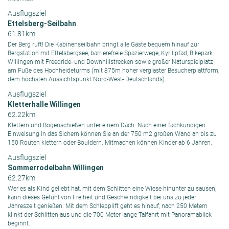
Ausflugsziel
Ettelsberg-Seilbahn
61.81km
Der Berg ruft! Die Kabinenseilbahn bringt alle Gäste bequem hinauf zur
Bergstation mit Ettelsbergsee, barrierefreie Spazierwege, Kyrillpfad, Bikepark
Willingen mit Freedride- und Downhillstrecken sowie großer Naturspielplatz
am Fuße des Hochheideturms (mit 875m hoher verglaster Besucherplattform,
dem höchsten Aussichtspunkt Nord-West- Deutschlands).
Ausflugsziel
Kletterhalle Willingen
62.22km
Klettern und Bogenschießen unter einem Dach. Nach einer fachkundigen
Einweisung in das Sichern können Sie an der 750 m2 großen Wand an bis zu
150 Routen klettern oder Bouldern. Mitmachen können Kinder ab 6 Jahren.
Ausflugsziel
Sommerrodelbahn Willingen
62.27km
Wer es als Kind geliebt hat, mit dem Schlitten eine Wiese hinunter zu sausen,
kann dieses Gefühl von Freiheit und Geschwindigkeit bei uns zu jeder
Jahreszeit genießen. Mit dem Schlepplift geht es hinauf, nach 250 Metern
klinkt der Schlitten aus und die 700 Meter lange Talfahrt mit Panoramablick
beginnt.