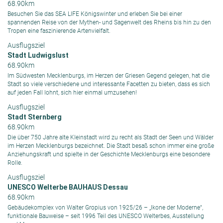
68.90km
Besuchen Sie das SEA LIFE Königswinter und erleben Sie bei einer
spannenden Reise von der Mythen- und Sagenwelt des Rheins bis hin zu den
Tropen eine faszinierende Artenvielfalt.
Ausflugsziel
Stadt Ludwigslust
68.90km
Im Südwesten Mecklenburgs, im Herzen der Griesen Gegend gelegen, hat die
Stadt so viele verschiedene und interessante Facetten zu bieten, dass es sich
auf jeden Fall lohnt, sich hier einmal umzusehen!
Ausflugsziel
Stadt Sternberg
68.90km
Die über 750 Jahre alte Kleinstadt wird zu recht als Stadt der Seen und Wälder
im Herzen Mecklenburgs bezeichnet. Die Stadt besaß schon immer eine große
Anziehungskraft und spielte in der Geschichte Mecklenburgs eine besondere
Rolle.
Ausflugsziel
UNESCO Welterbe BAUHAUS Dessau
68.90km
Gebäudekomplex von Walter Gropius von 1925/26 – „Ikone der Moderne“,
funktionale Bauweise – seit 1996 Teil des UNESCO Welterbes, Ausstellung