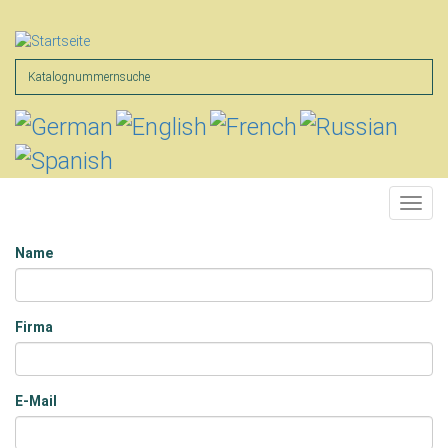
Direkt
zum
Inhalt
Suche
Toggl
navig
Name
Name
Firma
E-Mail