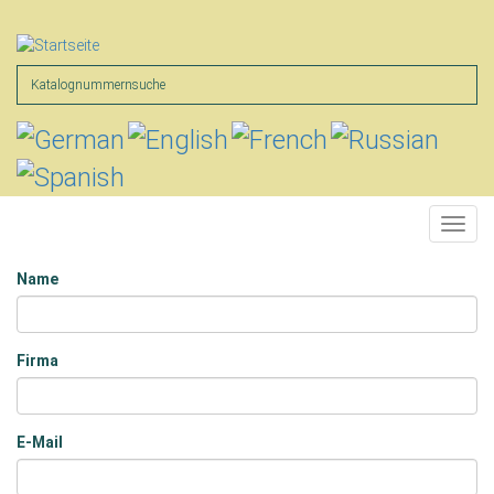
Direkt
zum
Inhalt
Suche
Toggl
navig
Name
Name
Firma
E-Mail