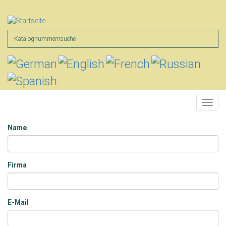
Direkt
zum
Inhalt
Suche
Toggl
navig
Name
Name
Firma
E-Mail