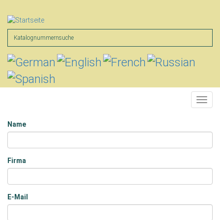
Direkt
zum
Inhalt
Suche
Toggl
navig
Name
Name
Firma
E-Mail